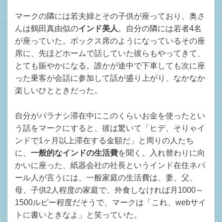
マークの隣には若夫婦とその子供が座っており、奥さ
んは鶴田真由似の
インド美人
。自分の隣には若者4名
が座っていた。ボックス席のようになっているその座
席に、先ほどホームで話していた彼らもやってきて、
とても賑やかになる。誰かが途中で下車しても次に座
った乗客が会話に参加して話が盛り上がり、なかなか
楽しいひとときだった。
自分がバラナシ滞在中にこのくらいお金を使ったとい
う話をマークにすると、彼は驚いて「ヒデ、そりゃイ
ンドで1ヶ月以上滞在する金額だ」と周りの人たち
に、
一般的なインドの生活費
を聞く。入れ替わりに向
かいに座った、紙器会社の社長というインド在住ネパ
ール人が言うには、一般家庭の生活費は、妻、父、
母、子供2人程度の家庭で、外食しなければ月1000～
1500ルピー程度だそうで、マークは「これ、webサイ
トに書いときなよ」と笑っていた。