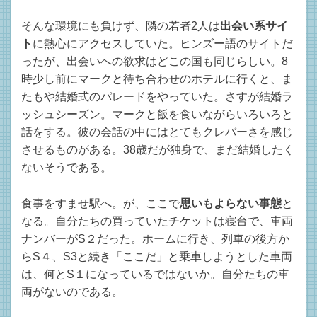
そんな環境にも負けず、隣の若者2人は
出会い系サイ
ト
に熱心にアクセスしていた。ヒンズー語のサイトだ
ったが、出会いへの欲求はどこの国も同じらしい。8
時少し前にマークと待ち合わせのホテルに行くと、ま
たもや結婚式のパレードをやっていた。さすが結婚ラ
ッシュシーズン。マークと飯を食いながらいろいろと
話をする。彼の会話の中にはとてもクレバーさを感じ
させるものがある。38歳だが独身で、まだ結婚したく
ないそうである。
食事をすませ駅へ。が、ここで
思いもよらない事態
と
なる。自分たちの買っていたチケットは寝台で、車両
ナンバーがS２だった。ホームに行き、列車の後方か
らS４、S3と続き「ここだ」と乗車しようとした車両
は、何とS１になっているではないか。自分たちの車
両がないのである。