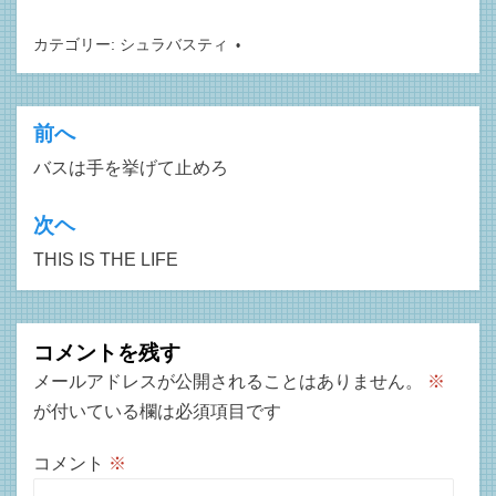
カテゴリー:
シュラバスティ
前へ
投
バスは手を挙げて止めろ
稿
ナ
次ヘ
ビ
THIS IS THE LIFE
ゲ
ー
コメントを残す
シ
メールアドレスが公開されることはありません。
※
ョ
が付いている欄は必須項目です
ン
コメント
※