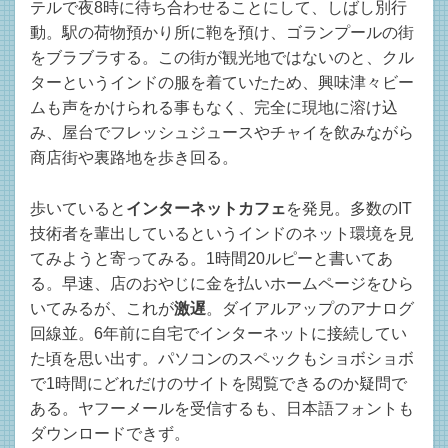
テルで夜8時に待ち合わせることにして、しばし別行
動。駅の荷物預かり所に鞄を預け、ゴランプールの街
をブラブラする。この街が観光地ではないのと、クル
ターというインドの服を着ていたため、興味津々ビー
ムも声をかけられる事もなく、完全に現地に溶け込
み、屋台でフレッシュジュースやチャイを飲みながら
商店街や裏路地を歩き回る。
歩いていると
インターネットカフェ
を発見。多数のIT
技術者を輩出しているというインドのネット環境を見
てみようと寄ってみる。1時間20ルピーと書いてあ
る。早速、店のおやじに金を払いホームページをひら
いてみるが、これが
激遅
。ダイアルアップのアナログ
回線並。6年前に自宅でインターネットに接続してい
た頃を思い出す。パソコンのスペックもショボショボ
で1時間にどれだけのサイトを閲覧できるのか疑問で
ある。ヤフーメールを受信するも、日本語フォントも
ダウンロードできず。