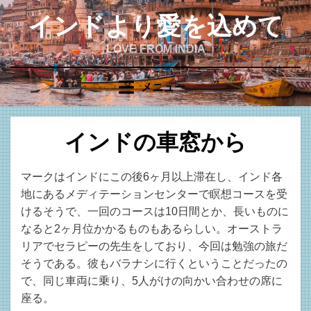
コ
インドより愛を込めて
ン
テ
LOVE FROM INDIA
ン
ツ
メニュー
へ
移
動
インドの車窓から
す
る
投
投稿者
2022-01-06
admin
マークはインドにこの後6ヶ月以上滞在し、インド各
稿
地にあるメディテーションセンターで瞑想コースを受
日:
けるそうで、一回のコースは10日間とか、長いものに
なると2ヶ月位かかるものもあるらしい。オーストラ
リアでセラピーの先生をしており、今回は勉強の旅だ
そうである。彼もバラナシに行くということだったの
で、同じ車両に乗り、5人がけの向かい合わせの席に
座る。