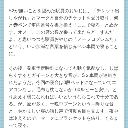
S2が無いことを認めた駅員のおやじは、「チケット出
しやがれ」とマークと自分のチケットを受け取り、何
と
赤ペン
で車両番号を書き換え「ここで寝ろ」とぬか
す。オメー、この席の客が乗って来たらどーすんだ
よ。と思いつつも駅員おやじの「ノープロブレムだ」
という、いい加減な言葉を信じ赤ペン車両で寝ること
に。
その後、発車予定時刻になっても動く気配なし。しば
らくするとガイーンと大きな音が。S２車両が連結さ
れたようだ。今回の寝台は3段ベッドになっていてエ
アコンなし。毛布も枕もないが160ルピーと安い。と
りあえず横になれればいいというならこれで十分であ
る。が、蚊が多く、一晩中ブーンという耳障りな音
と、やかましい客の話し声で何度も目を覚ます。夜中
は冷えるので、マークにブランケットを借り、くるま
って寝る。