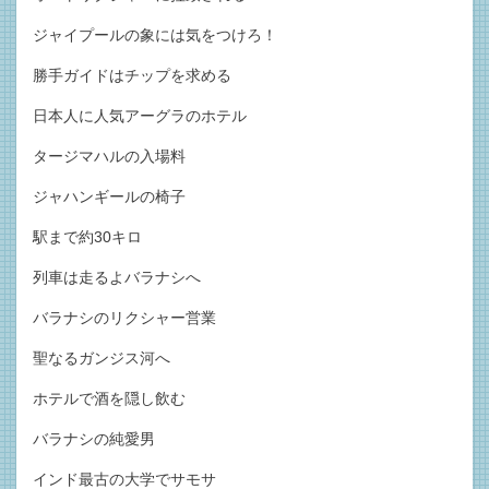
ジャイプールの象には気をつけろ！
勝手ガイドはチップを求める
日本人に人気アーグラのホテル
タージマハルの入場料
ジャハンギールの椅子
駅まで約30キロ
列車は走るよバラナシへ
バラナシのリクシャー営業
聖なるガンジス河へ
ホテルで酒を隠し飲む
バラナシの純愛男
インド最古の大学でサモサ