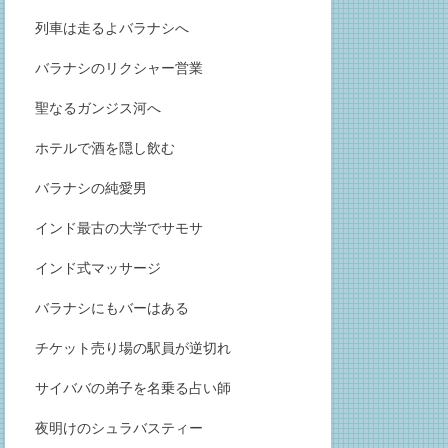
列車は走るよバラナシへ
バラナシのリクシャー営業
聖なるガンジス河へ
ホテルで酒を隠し飲む
バラナシの純愛男
インド最古の大学でサモサ
インド式マッサージ
バラナシにもバーはある
チケット売り場の駅員が逆切れ
サイババの弟子を名乗る占い師
夜明けのシュラバスティー