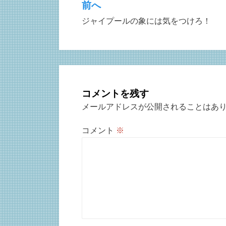
前へ
投
ジャイプールの象には気をつけろ！
稿
ナ
ビ
ゲ
コメントを残す
ー
メールアドレスが公開されることはあ
シ
コメント
※
ョ
ン