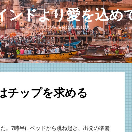
インドより愛を込め
LOVE FROM INDIA
ホーム
はチップを求める
投
投稿者
2020-11-05
admin
稿
日:
た。7時半にベッドから跳ね起き、出発の準備