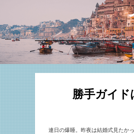
コ
ン
テ
ン
ツ
へ
移
動
す
る
勝手ガイド
連日の爆睡。昨夜は結婚式見たかっ