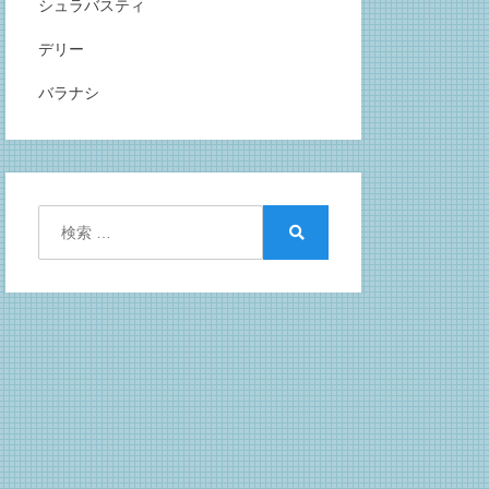
シュラバスティ
デリー
バラナシ
検
索:
検
索