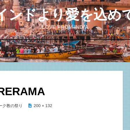
インドより愛を込め
LOVE FROM INDIA
ホーム
RERAMA
ーク教の祭り
9
200 × 132