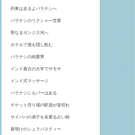
列車は走るよバラナシへ
バラナシのリクシャー営業
聖なるガンジス河へ
ホテルで酒を隠し飲む
バラナシの純愛男
インド最古の大学でサモサ
インド式マッサージ
バラナシにもバーはある
チケット売り場の駅員が逆切れ
サイババの弟子を名乗る占い師
夜明けのシュラバスティー