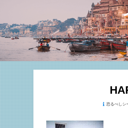
コ
ン
テ
ン
ツ
へ
移
動
す
る
HA
投
恐るべしシ
2022-01-2
稿
日: